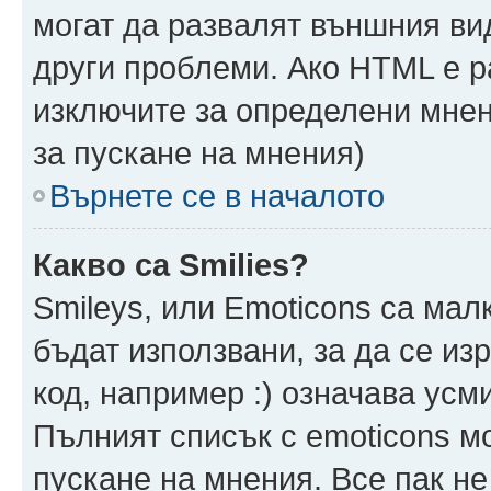
могат да развалят външния ви
други проблеми. Ако HTML е р
изключите за определени мнен
за пускане на мнения)
Върнете се в началото
Какво са Smilies?
Smileys, или Emoticons са мал
бъдат използвани, за да се из
код, например :) означава усми
Пълният списък с emoticons м
пускане на мнения. Все пак не