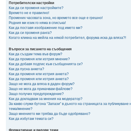
Потребителски настройки
Как да си променя настройките?
Времето не е правилно!
Промених часовата зона, но времето все още е грешно!
Родния ми език го няма в списъка!
Как да поставя изображение под името ми?
Как да си променя ранга?
Когато кликна на мейла на някой потребител, форума иска да вляза?!
Въпроси за писането на съобщения
Как да създам тема във форум?
Как да променя или изтрия мнение?
Как да добавя подпис към съобщенията си?
Как да пусна анкета?
Как да променя или изтрия анкета?
Как да променя или изтрия анкета?
Защо не мога да вляза в даден форум?
Защо не мога да прикачвам файлове?
Защо получих предупреждение?
Как да докладвам за мнения на модератор?
За какво служи бутона “Запази” в дъното на страницата за публикуване 
тема/мнение?
Защо мнението ми трябва да бъде одобрявано?
Как да избутам темата си?
Форматиране и видове теми