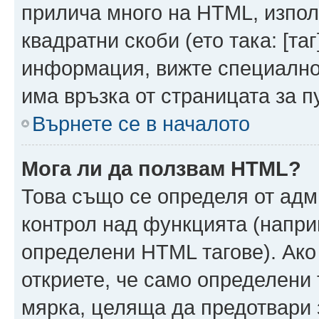
прилича много на HTML, използ
квадратни скоби (ето така: [таг]
информация, вижте специално
има връзка от страницата за п
Върнете се в началото
Мога ли да ползвам HTML?
Това също се определя от адм
контрол над функцията (напри
определени HTML тагове). Ако
откриете, че само определени 
мярка, целяща да предотвари з