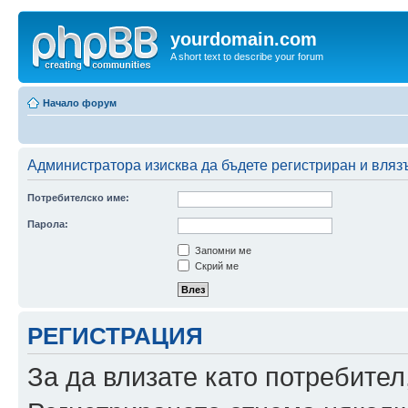
yourdomain.com
A short text to describe your forum
Начало форум
Администратора изисква да бъдете регистриран и влязъл
Потребителско име:
Парола:
Запомни ме
Скрий ме
РЕГИСТРАЦИЯ
За да влизате като потребител