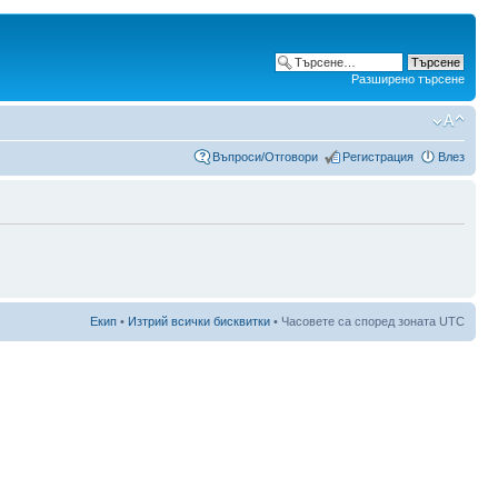
Разширено търсене
Въпроси/Отговори
Регистрация
Влез
Екип
•
Изтрий всички бисквитки
• Часовете са според зоната UTC