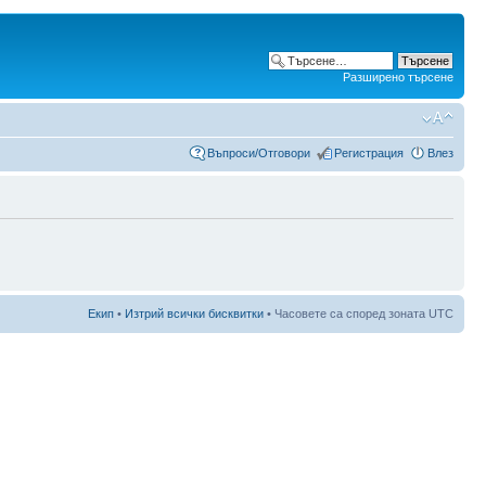
Разширено търсене
Въпроси/Отговори
Регистрация
Влез
Екип
•
Изтрий всички бисквитки
• Часовете са според зоната UTC