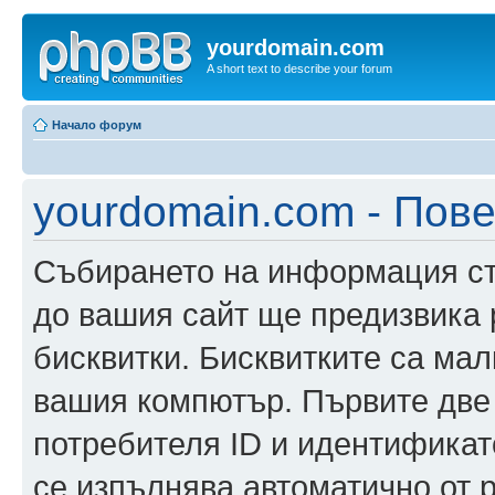
yourdomain.com
A short text to describe your forum
Начало форум
yourdomain.com - Пов
Събирането на информация ста
до вашия сайт ще предизвика
бисквитки. Бисквитките са ма
вашия компютър. Първите две
потребителя ID и идентификато
се изпълнява автоматично от 