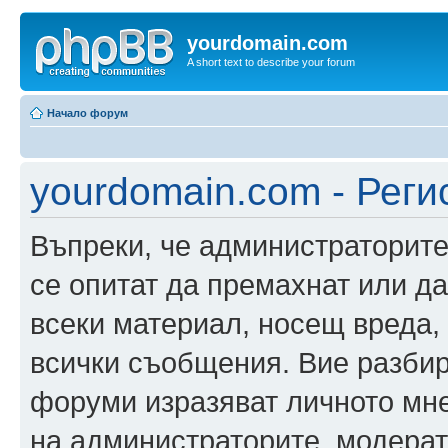
yourdomain.com
A short text to describe your forum
Начало форум
yourdomain.com - Реги
Въпреки, че администраторите
се опитат да премахнат или д
всеки материал, носещ вреда,
всички съобщения. Вие разбир
форуми изразяват личното мне
на администраторите, модерат