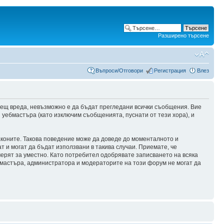
Разширено търсене
Въпроси/Отговори
Регистрация
Влез
сещ вреда, невъзможно е да бъдат прегледани всички съобщения. Вие
уебмастъра (като изключим съобщенията, пуснати от тези хора), и
аконите. Такова поведение може да доведе до моменталното и
т и могат да бъдат използвани в такива случаи. Приемате, че
мерят за уместно. Като потребител одобрявате записването на всяка
бмастъра, администратора и модераторите на този форум не могат да