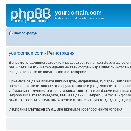
yourdomain.com
A short text to describe your forum
Начало форум
yourdomain.com - Регистрация
Въпреки, че администраторите и модераторите на този форум ще се оп
разбирате, че всички съобщения на тези форуми изразяват личното мне
следователно те не носят никаква отговорност.
Приемате се да не пишете никакъв груб, неприличен, вулгарен, заплаш
постоянното ви изгонване от форумите (както и уведомяването на вашия 
уебмастъра, администратора и модераторите на този форум имат правот
информация, която въведете, във база данни. Въпреки, че тази инфор
бъдат отговорни за всякакви хакерски атаки, които могат да доведат до 
Избирайки
Съгласен съм...
Вие приемате горепосочените условия