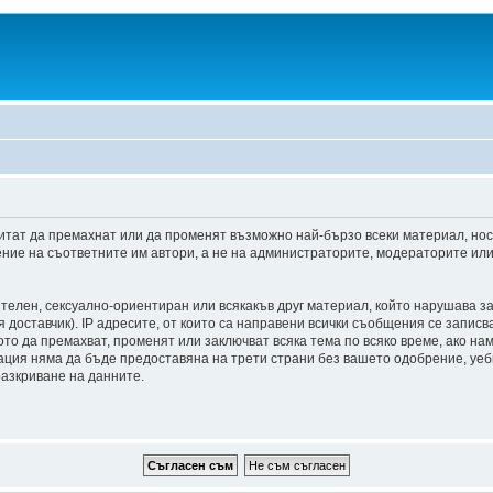
итат да премахнат или да променят възможно най-бързо всеки материал, но
ние на съответните им автори, а не на администраторите, модераторите или 
ителен, сексуално-ориентиран или всякакъв друг материал, който нарушава з
доставчик). IP адресите, от които са направени всички съобщения се записва
о да премахват, променят или заключват всяка тема по всяко време, ако на
мация няма да бъде предоставяна на трети страни без вашето одобрение, уе
разкриване на данните.